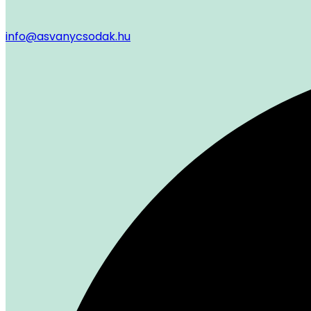
info@asvanycsodak.hu