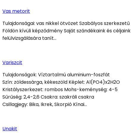
Vas metorit
Tulajdonságai: vas nikkel ötvözet Szabályos szerkezetű
Földön kívüli képződmény Saját szándékaink és céljaink
felülvizsgálására tanít…
Variszcit
Tulajdonságok: Víztartalmú aluminium-foszfát
Szín: zöldessárga, kékeszöld Képlet: Al(PO4)x2H2O
Kristályszerkezet: rombos Mohs-keménység: 4-5
Sűrűség: 2,4-2,6 Csakra: szakráli csakra
Csillagjegy: Bika, Ikrek, Skorpió Kínai…
Unakit