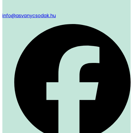
info@asvanycsodak.hu