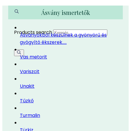
Ásvány ismertetők
Products search
Ásványokból készülnek a gyönyörű és
gyógyító ékszerek…..
Vas metorit
Variszcit
Unakit
Tűzkő
Turmalin
Türkiz