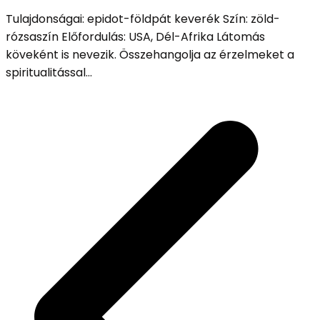
Tulajdonságai: epidot-földpát keverék Szín: zöld-
rózsaszín Előfordulás: USA, Dél-Afrika Látomás
köveként is nevezik. Összehangolja az érzelmeket a
spiritualitással…