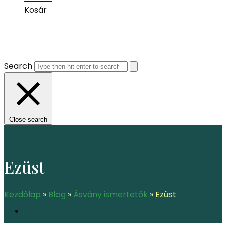
Kosár
Search
Close search
Ezüst
Kezdőlap
»
Blog
»
Ásvány ismertetők
»
Ezüst