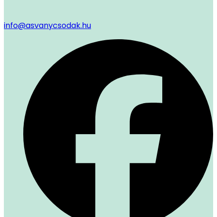
info@asvanycsodak.hu