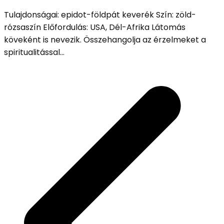
Tulajdonságai: epidot-földpát keverék Szín: zöld-
rózsaszín Előfordulás: USA, Dél-Afrika Látomás
köveként is nevezik. Összehangolja az érzelmeket a
spiritualitással…