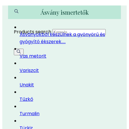
Ásvány ismertetők
Products search
Ásványokból készülnek a gyönyörű és
gyógyító ékszerek…..
Vas metorit
Variszcit
Unakit
Tűzkő
Turmalin
Türkiz