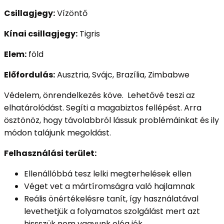
Csillagjegy:
Vízöntő
Kínai csillagjegy:
Tigris
Elem:
föld
Előfordulás:
Ausztria, Svájc, Brazília, Zimbabwe
Védelem, önrendelkezés köve. Lehetővé teszi az
elhatárolódást. Segíti a magabiztos fellépést. Arra
ösztönöz, hogy távolabbról lássuk problémáinkat és ily
módon talájunk megoldást.
Felhasználási terület:
Ellenállóbbá tesz lelki megterhelések ellen
Véget vet a mártíromságra való hajlamnak
Reális önértékelésre tanít, így használatával
levethetjük a folyamatos szolgálást mert azt
hissszük nem vagyunk elég jók