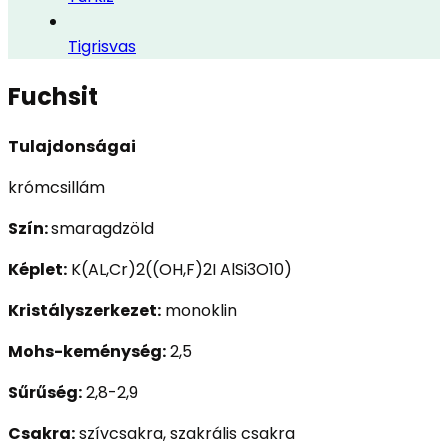
Tigrisvas
Fuchsit
Tulajdonságai
krómcsillám
Szín:
smaragdzöld
Képlet:
K(AL,Cr)2((OH,F)2I AlSi3O10)
Kristályszerkezet:
monoklin
Mohs-keménység:
2,5
Sűrűség:
2,8-2,9
Csakra:
szívcsakra, szakrális csakra