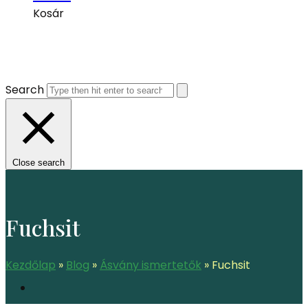
Kosár
Search
Close search
Fuchsit
Kezdőlap
»
Blog
»
Ásvány ismertetők
»
Fuchsit