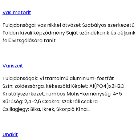
Vas metorit
Tulajdonságai: vas nikkel ötvözet Szabályos szerkezetű
Földön kívüli képződmény Saját szándékaink és céljaink
felülvizsgálására tanít…
Variszcit
Tulajdonságok: Víztartalmú aluminium-foszfát
Szín: zöldessárga, kékeszöld Képlet: Al(PO4)x2H2O
Kristályszerkezet: rombos Mohs-keménység: 4-5
Sűrűség: 2,4-2,6 Csakra: szakráli csakra
Csillagjegy: Bika, Ikrek, Skorpió Kínai…
Unakit