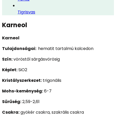
Tigrisvas
Karneol
Karneol
Tulajdonságai:
hematit tartalmú kalcedon
Szín:
vöröstől sárgásvörösig
Képlet:
SiO2
Kristályszerkezet:
trigonális
Mohs-keménység:
6-7
Sűrűség:
2,59-2,61
Csakra:
gyökér csakra, szakrális csakra