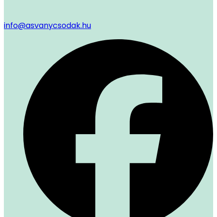
info@asvanycsodak.hu