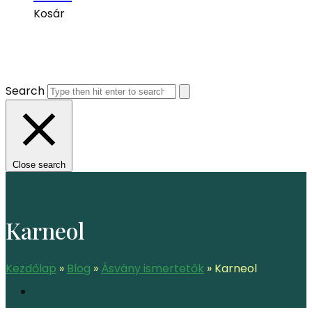
Kosár
Search
Close search
Karneol
Kezdőlap
»
Blog
»
Ásvány ismertetők
»
Karneol