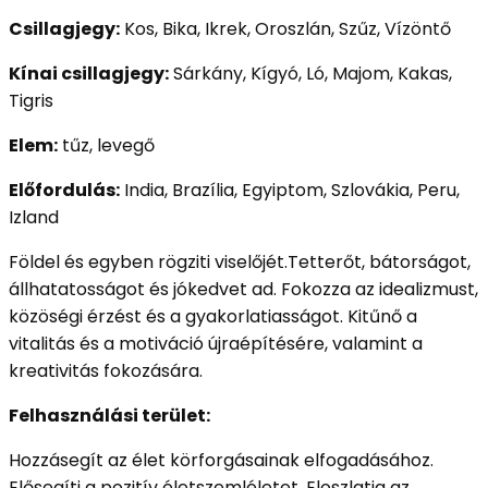
Csillagjegy:
Kos, Bika, Ikrek, Oroszlán, Szűz, Vízöntő
Kínai csillagjegy:
Sárkány, Kígyó, Ló, Majom, Kakas,
Tigris
Elem:
tűz, levegő
Előfordulás:
India, Brazília, Egyiptom, Szlovákia, Peru,
Izland
Földel és egyben rögziti viselőjét.Tetterőt, bátorságot,
állhatatosságot és jókedvet ad. Fokozza az idealizmust,
közöségi érzést és a gyakorlatiasságot. Kitűnő a
vitalitás és a motiváció újraépítésére, valamint a
kreativitás fokozására.
Felhasználási terület:
Hozzásegít az élet körforgásainak elfogadásához.
Elősegíti a pozitív életszemléletet. Eloszlatja az