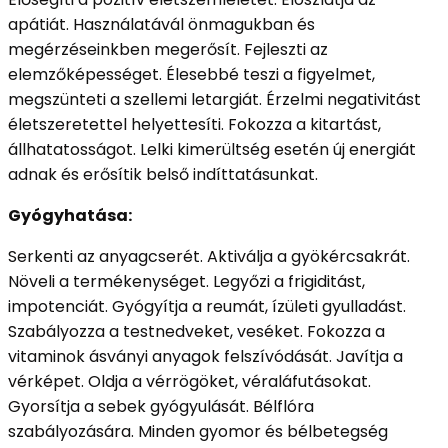
apátiát. Használatávál önmagukban és
megérzéseinkben megerősít. Fejleszti az
elemzőképességet. Élesebbé teszi a figyelmet,
megszünteti a szellemi letargiát. Érzelmi negativitást
életszeretettel helyettesíti. Fokozza a kitartást,
állhatatosságot. Lelki kimerültség esetén új energiát
adnak és erősítik belső indíttatásunkat.
Gyógyhatása:
Serkenti az anyagcserét. Aktiválja a gyökércsakrát.
Növeli a termékenységet. Legyőzi a frigiditást,
impotenciát. Gyógyítja a reumát, ízületi gyulladást.
Szabályozza a testnedveket, veséket. Fokozza a
vitaminok ásványi anyagok felszívódását. Javítja a
vérképet. Oldja a vérrögöket, véraláfutásokat.
Gyorsítja a sebek gyógyulását. Bélflóra
szabályozására. Minden gyomor és bélbetegség