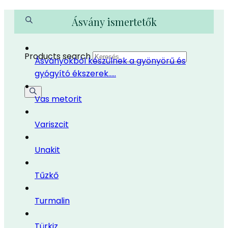
Ásvány ismertetők
Products search
Ásványokból készülnek a gyönyörű és
gyógyító ékszerek…..
Vas metorit
Variszcit
Unakit
Tűzkő
Turmalin
Türkiz