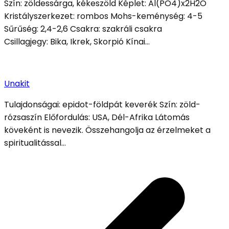
Szín: zöldessárga, kékeszöld Képlet: Al(PO4)x2H2O
Kristályszerkezet: rombos Mohs-keménység: 4-5
Sűrűség: 2,4-2,6 Csakra: szakráli csakra
Csillagjegy: Bika, Ikrek, Skorpió Kínai…
Unakit
Tulajdonságai: epidot-földpát keverék Szín: zöld-
rózsaszín Előfordulás: USA, Dél-Afrika Látomás
köveként is nevezik. Összehangolja az érzelmeket a
spiritualitással…