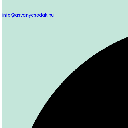
info@asvanycsodak.hu