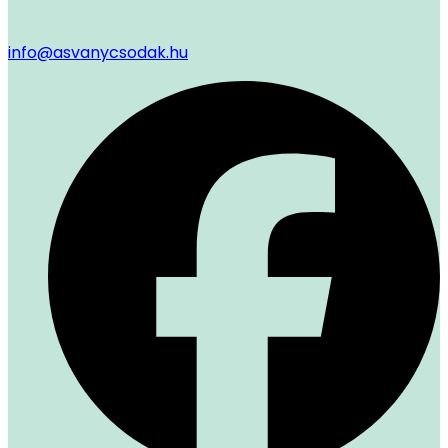
info@asvanycsodak.hu