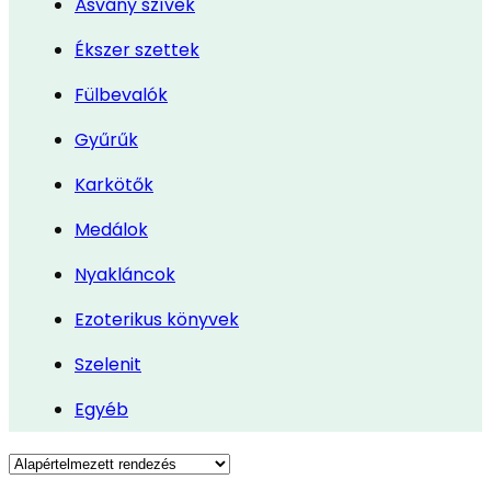
Ásvány szívek
Ékszer szettek
Fülbevalók
Gyűrűk
Karkötők
Medálok
Nyakláncok
Ezoterikus könyvek
Szelenit
Egyéb