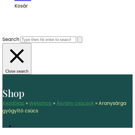
Kosár
Search
Close search
Shop
Kezdőlap
»
Webshop
»
Ásvány csúcsok
»
Aranysárga
gyógyító csúcs