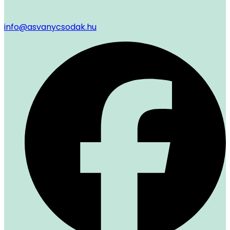
info@asvanycsodak.hu