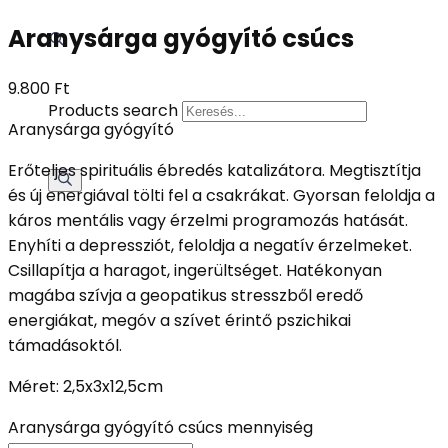
Aranysárga gyógyító csúcs
9.800
Ft
Products search
Aranysárga gyógyító
Erőteljes spirituális ébredés katalizátora. Megtisztítja
és új energiával tölti fel a csakrákat. Gyorsan feloldja a
káros mentális vagy érzelmi programozás hatását.
Enyhíti a depressziót, feloldja a negatív érzelmeket.
Csillapítja a haragot, ingerültséget. Hatékonyan
magába szívja a geopatikus stresszből eredő
energiákat, megóv a szívet érintő pszichikai
támadásoktól.
Méret: 2,5x3x12,5cm
Aranysárga gyógyító csúcs mennyiség