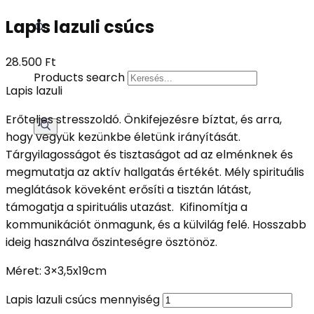
Lapis lazuli csúcs
28.500
Ft
Products search
Lapis lazuli
Erőteljes stresszoldó. Önkifejezésre bíztat, és arra,
hogy vegyük kezünkbe életünk irányítását.
Tárgyilagosságot és tisztaságot ad az elménknek és
megmutatja az aktív hallgatás értékét. Mély spirituális
meglátások köveként erősíti a tisztán látást,
támogatja a spirituális utazást. Kifinomítja a
kommunikációt önmagunk, és a külvilág felé. Hosszabb
ideig használva őszinteségre ösztönöz.
Méret: 3×3,5x19cm
Lapis lazuli csúcs mennyiség