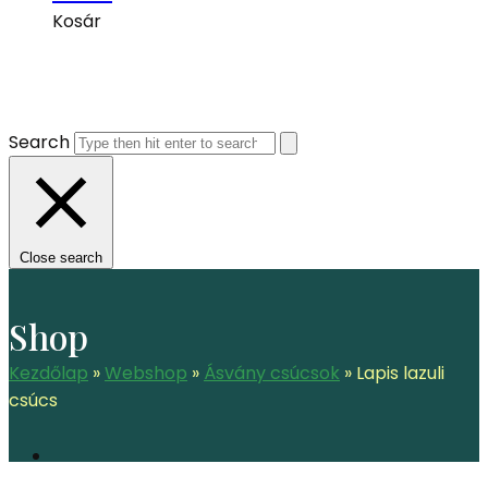
Kosár
Search
Close search
Shop
Kezdőlap
»
Webshop
»
Ásvány csúcsok
»
Lapis lazuli
csúcs