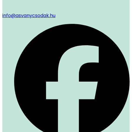
info@asvanycsodak.hu