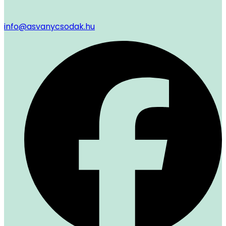
info@asvanycsodak.hu