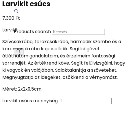
Larvikit csúcs
7.300
Ft
Larvikit
Products search
Szívcsakrába, torokcsakrába, harmadik szembe és a
koronacsakrába kapcsolódik. Segítségével
átláthatom gondolataim, és érzelmeim fontossági
sorrendjét. Az értékrend köve. Segít felülvizsgálni, hogy
ki vagyok én valójában. Salaktalanítja a szöveteket.
Megnyugtatja az idegeket, csökkenti a vérnyomást.
Méret: 2x2x9,5cm
Larvikit csúcs mennyiség