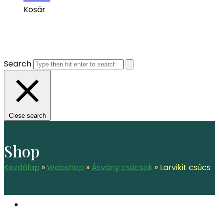
Kosár
Search
Close search
Shop
Kezdőlap
»
Webshop
»
Ásvány csúcsok
»
Larvikit csúcs