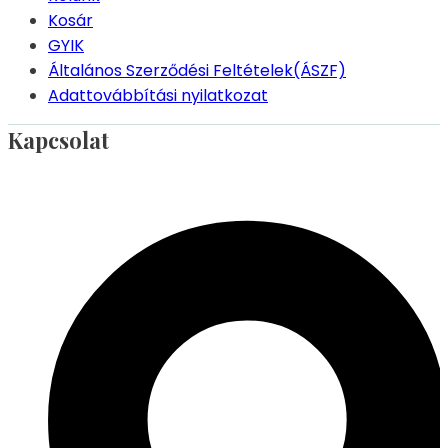
Kosár
GYIK
Általános Szerződési Feltételek(ÁSZF)
Adattovábbítási nyilatkozat
Kapcsolat