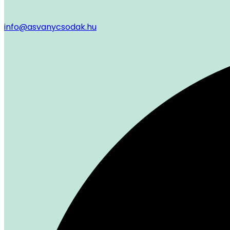
info@asvanycsodak.hu