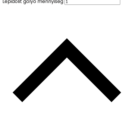
Lepidolit golyó mennyiség