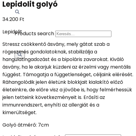
Lepidolit golyó
34.200
Ft
Lepidolit
Products search
Stressz csökkentő ásvány, mely gátat szab a
rögeszmés gondolatoknak, stabilizálja a
hangulatingadozást és a bipoláris zavarokat. Kiváló
ásvány, ha le akarjuk küzdeni az érzelmi vagy mentális
függést. Támogatja a függetlenséget, céljaink elérését.
Ráhangolódik jelen életünk blokkjait kialakító előző
életeinkre, de előre visz a jövőbe is, hogy felmérhessük
jelen tetteink következményeit is. Erősíti az
immunrendszert, enyhíti az allergiát és a
kimerültséget.
Golyó átmérő: 7cm