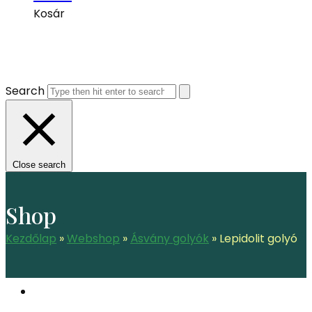
Kosár
Search
Close search
Shop
Kezdőlap
»
Webshop
»
Ásvány golyók
»
Lepidolit golyó