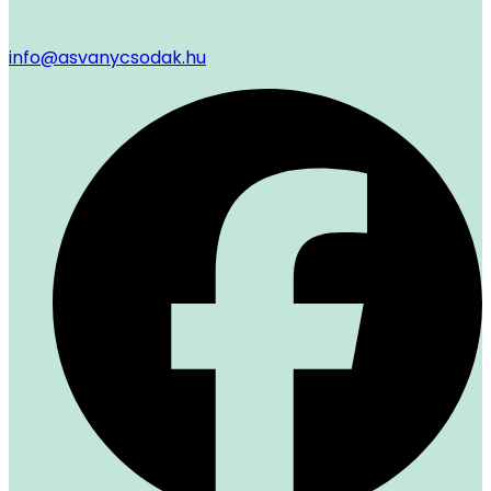
info@asvanycsodak.hu