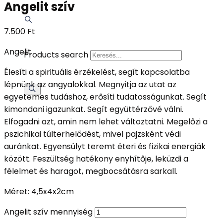
Angelit szív
7.500
Ft
Angelit
Products search
Élesíti a spirituális érzékelést, segít kapcsolatba
lépnünk az angyalokkal. Megnyitja az utat az
egyetemes tudáshoz, erősíti tudatosságunkat. Segít
kimondani igazunkat. Segít együttérzővé válni.
Elfogadni azt, amin nem lehet változtatni. Megelőzi a
pszichikai túlterhelődést, mivel pajzsként védi
auránkat. Egyensúlyt teremt éteri és fizikai energiák
között. Feszültség hatékony enyhítője, leküzdi a
félelmet és haragot, megbocsátásra sarkall.
Méret: 4,5x4x2cm
Angelit szív mennyiség