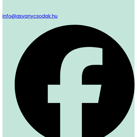
info@asvanycsodak.hu