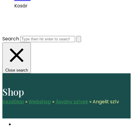
Kosár
Search
Close search
Shop
Kezdőlap
»
Webshop
»
Ásvány szívek
»
Angelit szív