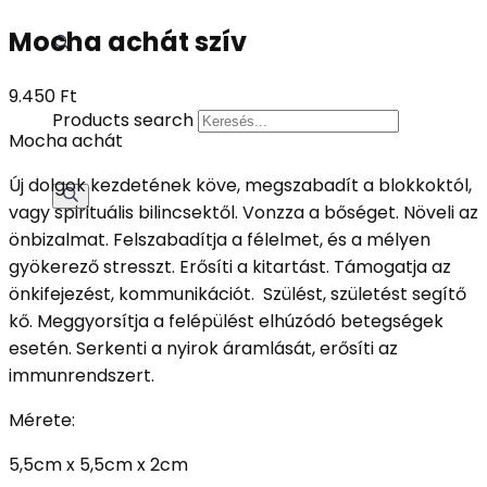
Mocha achát szív
9.450
Ft
Products search
Mocha achát
Új dolgok kezdetének köve, megszabadít a blokkoktól,
vagy spirituális bilincsektől. Vonzza a bőséget. Növeli az
önbizalmat. Felszabadítja a félelmet, és a mélyen
gyökerező stresszt. Erősíti a kitartást. Támogatja az
önkifejezést, kommunikációt. Szülést, születést segítő
kő. Meggyorsítja a felépülést elhúzódó betegségek
esetén. Serkenti a nyirok áramlását, erősíti az
immunrendszert.
Mérete:
5,5cm x 5,5cm x 2cm