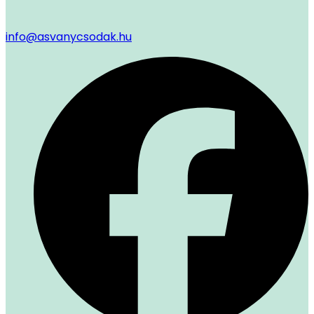
info@asvanycsodak.hu