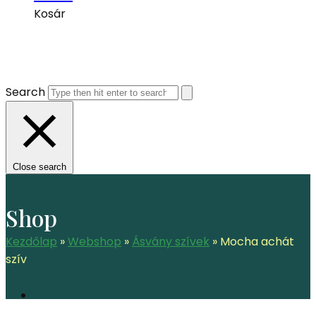
Kosár
Search
Close search
Shop
Kezdőlap
»
Webshop
»
Ásvány szívek
»
Mocha achát
szív