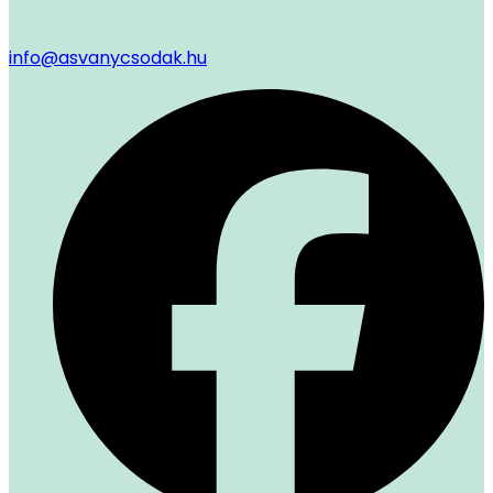
info@asvanycsodak.hu