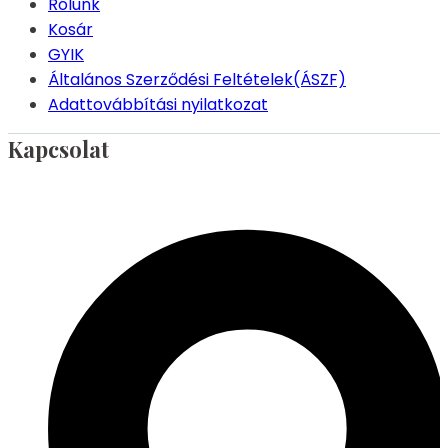
Rólunk
Kosár
GYIK
Általános Szerződési Feltételek(ÁSZF)
Adattovábbítási nyilatkozat
Kapcsolat