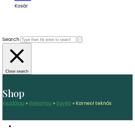
Kosár
Search
Close search
Shop
Kezdőlap
»
Webshop
»
Egyéb
»
Karneol teknős