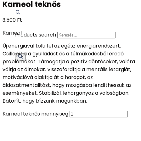
Karneol teknős
3.500
Ft
Karneol
Products search
Új energiával tölti fel az egész energiarendszert.
Csillapítja a gyulladást és a túlműködésből eredő
problémákat. Támogatja a pozitív döntéseket, valóra
váltja az álmokat. Visszafordítja a mentális letargiát,
motivációvá alakítja át a haragot, az
áldozatmentalitást, hogy mozgásba lendíthessük az
eseményeket. Stabilizál, lehorgonyoz a valóságban.
Bátorít, hogy bízzunk magunkban.
Karneol teknős mennyiség