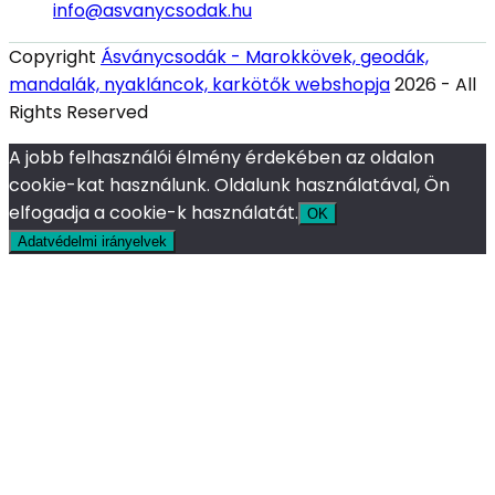
info@asvanycsodak.hu
Copyright
Ásványcsodák - Marokkövek, geodák,
mandalák, nyakláncok, karkötők webshopja
2026 - All
Rights Reserved
A jobb felhasználói élmény érdekében az oldalon
cookie-kat használunk. Oldalunk használatával, Ön
elfogadja a cookie-k használatát.
OK
Adatvédelmi irányelvek