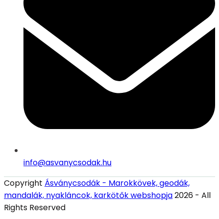
info@asvanycsodak.hu
Copyright
Ásványcsodák - Marokkövek, geodák,
mandalák, nyakláncok, karkötők webshopja
2026 - All
Rights Reserved