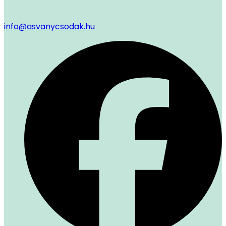
info@asvanycsodak.hu