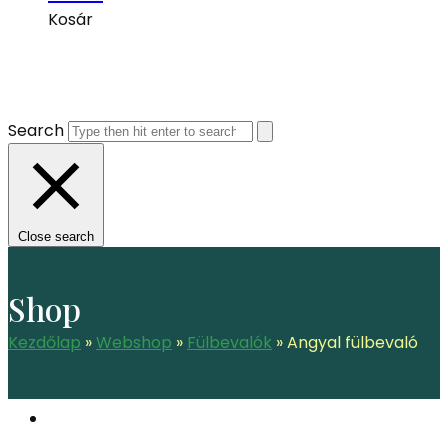
Kosár
Search
Close search
Shop
Kezdőlap
»
Webshop
»
Fülbevalók
»
Angyal fülbevaló