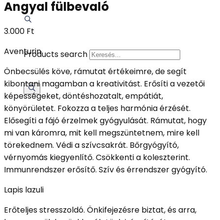
Angyal fülbevaló
3.000
Ft
Aventurin
Products search
Önbecsülés köve, rámutat értékeimre, de segít
kibontani magamban a kreativitást. Erősíti a vezetői
képességeket, döntéshozatalt, empátiát,
könyörületet. Fokozza a teljes harmónia érzését.
Elősegíti a fájó érzelmek gyógyulását. Rámutat, hogy
mi van káromra, mit kell megszüntetnem, mire kell
törekednem. Védi a szívcsakrát. Bőrgyógyító,
vérnyomás kiegyenlítő. Csökkenti a koleszterint.
Immunrendszer erősítő. Szív és érrendszer gyógyító.
Lapis lazuli
Erőteljes stresszoldó. Önkifejezésre biztat, és arra,