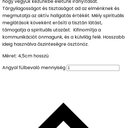
hogy vegyük kezünkbe életünk irányítását.
Tárgyilagosságot és tisztaságot ad az elménknek és
megmutatja az aktív hallgatás értékét. Mély spirituális
meglátások köveként erősíti a tisztán látást,
támogatja a spirituális utazást. Kifinomítja a
kommunikációt önmagunk, és a külvilág felé. Hosszabb
ideig használva őszinteségre ösztönöz.
Méret: 4,5cm hosszú
Angyal fülbevaló mennyiség