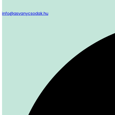
info@asvanycsodak.hu