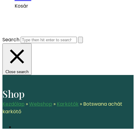
Kosár
Search
Close search
Shop
Kezdőlap
»
Webshop
»
Karkötők
»
Botswana achát
karkötő