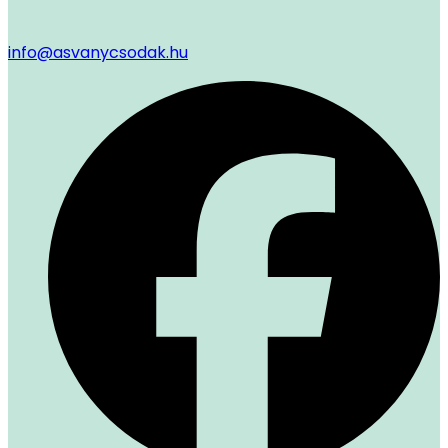
info@asvanycsodak.hu