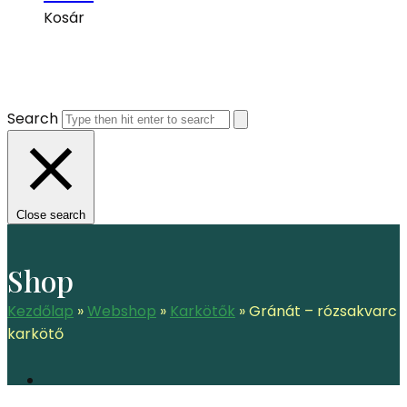
Kosár
Search
Close search
Shop
Kezdőlap
»
Webshop
»
Karkötők
»
Gránát – rózsakvarc
karkötő