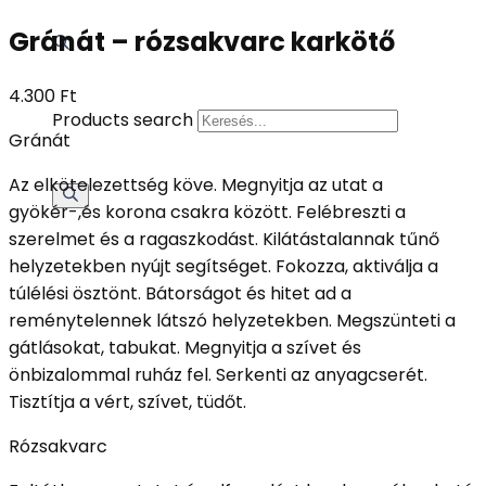
Gránát – rózsakvarc karkötő
4.300
Ft
Products search
Gránát
Az elkötelezettség köve. Megnyitja az utat a
gyökér-,és korona csakra között. Felébreszti a
szerelmet és a ragaszkodást. Kilátástalannak tűnő
helyzetekben nyújt segítséget. Fokozza, aktiválja a
túlélési ösztönt. Bátorságot és hitet ad a
reménytelennek látszó helyzetekben. Megszünteti a
gátlásokat, tabukat. Megnyitja a szívet és
önbizalommal ruház fel. Serkenti az anyagcserét.
Tisztítja a vért, szívet, tüdőt.
Rózsakvarc