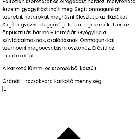
Feltétlen szeretetet és elfogadást hordoz, mélyreható
érzelmi gyógyítást indít meg. Segít önmagunkat
szeretni, határokat meghúzni. Eloszlatja az illúziókat.
Segít legyőzni a függőségeket, a rögeszméket, és az
önpusztítás bármely formáját. Gyógyírja a
szívfájdalmaknak, csalódásnak. Önmagunkkal
szembeni megbocsátásra ösztönöz. Erősíti az
önértékelést.
A karkötő 10mm-es szemekből készült.
Gránát - rózsakvarc karkötő mennyiség