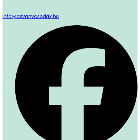
info@asvanycsodak.hu