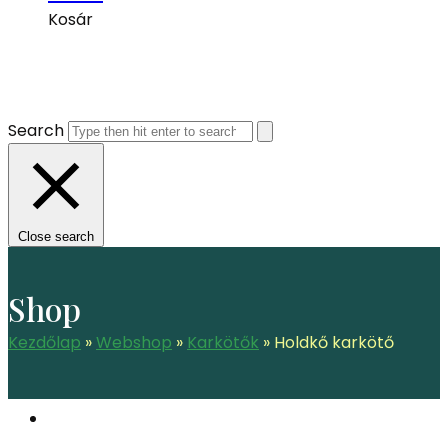
Kosár
Search
Close search
Shop
Kezdőlap
»
Webshop
»
Karkötők
»
Holdkő karkötő