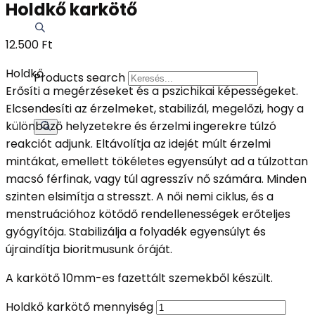
Holdkő karkötő
12.500
Ft
Holdkő
Products search
Erősíti a megérzéseket és a pszichikai képességeket.
Elcsendesíti az érzelmeket, stabilizál, megelőzi, hogy a
különböző helyzetekre és érzelmi ingerekre túlzó
reakciót adjunk. Eltávolítja az idejét múlt érzelmi
mintákat, emellett tökéletes egyensúlyt ad a túlzottan
macsó férfinak, vagy túl agresszív nő számára. Minden
szinten elsimítja a stresszt. A női nemi ciklus, és a
menstruációhoz kötődő rendellenességek erőteljes
gyógyítója. Stabilizálja a folyadék egyensúlyt és
újraindítja bioritmusunk óráját.
A karkötő 10mm-es fazettált szemekből készült.
Holdkő karkötő mennyiség