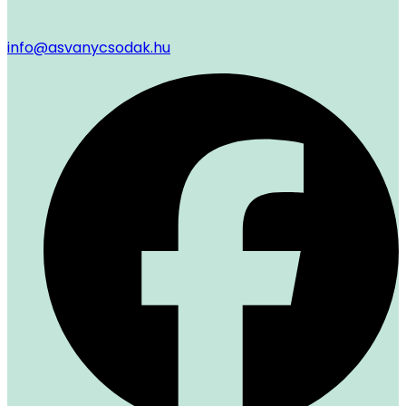
info@asvanycsodak.hu