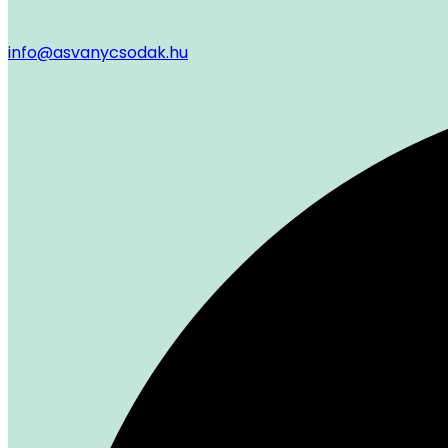
info@asvanycsodak.hu