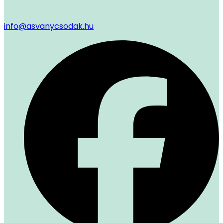
info@asvanycsodak.hu