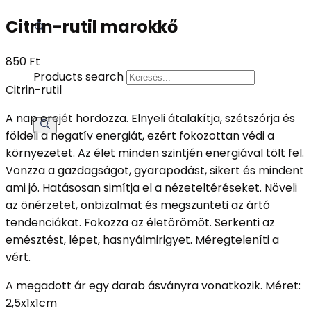
Citrin-rutil marokkő
850
Ft
Products search
Citrin-rutil
A nap erejét hordozza. Elnyeli átalakítja, szétszórja és
földeli a negatív energiát, ezért fokozottan védi a
környezetet. Az élet minden szintjén energiával tölt fel.
Vonzza a gazdagságot, gyarapodást, sikert és mindent
ami jó. Hatásosan simítja el a nézeteltéréseket. Növeli
az önérzetet, önbizalmat és megszünteti az ártó
tendenciákat. Fokozza az életörömöt. Serkenti az
emésztést, lépet, hasnyálmirigyet. Méregteleníti a
vért.
A megadott ár egy darab ásványra vonatkozik. Méret:
2,5x1x1cm