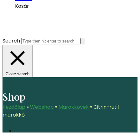
Kosár
Search
Close search
Shop
Kezdőlap
»
Webshop
»
Marokkövek
»
Citrin-rutil
marokkő