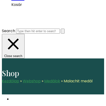
Kosár
Search
Close search
Shop
Kezdőlap
»
Webshop
»
Medálok
»
Malachit medál