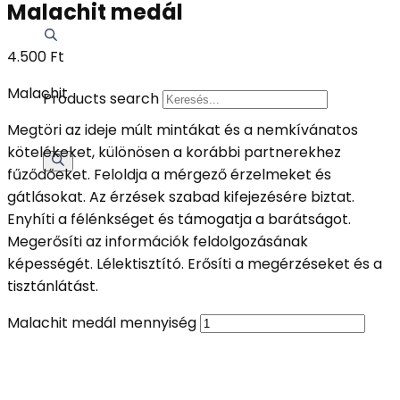
Malachit medál
4.500
Ft
Malachit
Products search
Megtöri az ideje múlt mintákat és a nemkívánatos
kötelékeket, különösen a korábbi partnerekhez
fűződőeket. Feloldja a mérgező érzelmeket és
gátlásokat. Az érzések szabad kifejezésére biztat.
Enyhíti a félénkséget és támogatja a barátságot.
Megerősíti az információk feldolgozásának
képességét. Lélektisztító. Erősíti a megérzéseket és a
tisztánlátást.
Malachit medál mennyiség