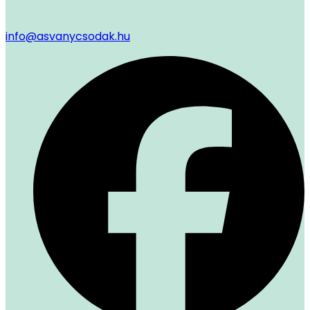
info@asvanycsodak.hu