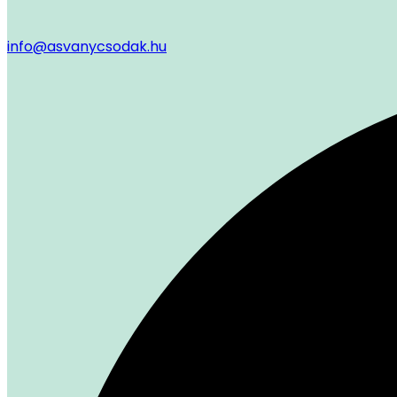
info@asvanycsodak.hu