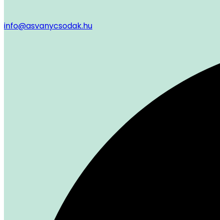
info@asvanycsodak.hu