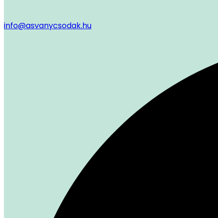
info@asvanycsodak.hu