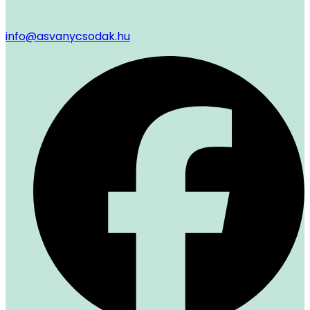
info@asvanycsodak.hu