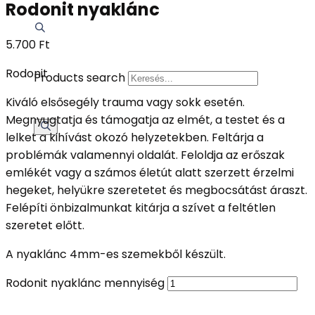
Rodonit nyaklánc
5.700
Ft
Rodonit
Products search
Kiváló elsősegély trauma vagy sokk esetén.
Megnyugtatja és támogatja az elmét, a testet és a
lelket a kihívást okozó helyzetekben. Feltárja a
problémák valamennyi oldalát. Feloldja az erőszak
emlékét vagy a számos életút alatt szerzett érzelmi
hegeket, helyükre szeretetet és megbocsátást áraszt.
Felépíti önbizalmunkat kitárja a szívet a feltétlen
szeretet előtt.
A nyaklánc 4mm-es szemekből készült.
Rodonit nyaklánc mennyiség