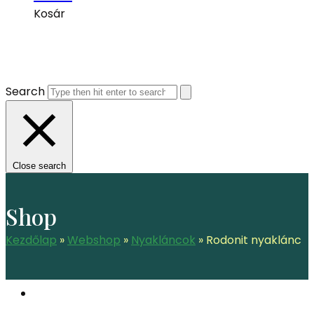
Kosár
Search
Close search
Shop
Kezdőlap
»
Webshop
»
Nyakláncok
»
Rodonit nyaklánc