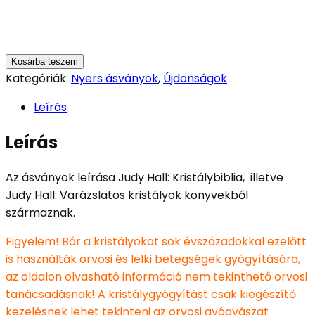
Kosárba teszem
Kategóriák:
Nyers ásványok
,
Újdonságok
Leírás
Leírás
Az ásványok leírása Judy Hall: Kristálybiblia, illetve
Judy Hall: Varázslatos kristályok könyvekből
származnak.
Figyelem! Bár a kristályokat sok évszázadokkal ezelőtt
is használták orvosi és lelki betegségek gyógyítására,
az oldalon olvasható információ nem tekinthető orvosi
tanácsadásnak! A kristálygyógyítást csak kiegészítő
kezelésnek lehet tekinteni az orvosi gyógyászat