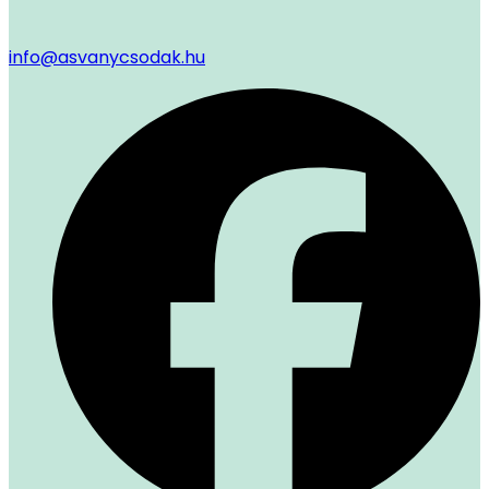
info@asvanycsodak.hu