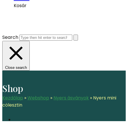
Kosár
Search
Close search
Shop
Kezdőlap
»
Webshop
»
Nyers ásványok
»
Nyers mini
cölesztin