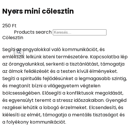
Nyers mini cölesztin
250
Ft
Products search
Cölesztin
Segíti az angyalokkal való kommunikációt, és
emlékszik lelkünk isteni természetére. Kapcsolatba lép
az őrangyalunkkal, serkenti a tisztánlátást, támogatja
az álmok felidézését és a testen kívüli élményeket.
Segíti a spirituális fejlődésünket a legmagasabb szintig,
és megtanít bízni a világegyetem végtelen
bölcsességében. Elősegíti a konfliktusok megoldását,
és egyensúlyt teremt a stressz időszakaiban. Gyengéd
rezgései lehűtik a lobogó érzelmeket. Elcsendesíti, és
kiélesíti az elmét, támogatja a mentális tisztaságot és
a folyékony kommunikációt.