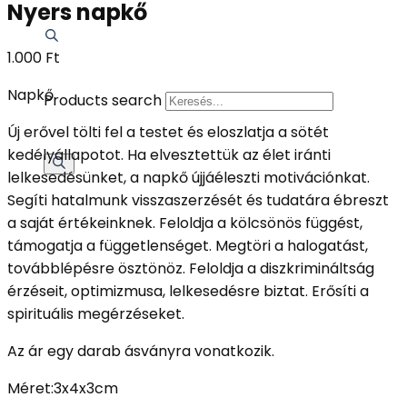
Nyers napkő
1.000
Ft
Napkő
Products search
Új erővel tölti fel a testet és eloszlatja a sötét
kedélyállapotot. Ha elvesztettük az élet iránti
lelkesedésünket, a napkő újjáéleszti motivációnkat.
Segíti hatalmunk visszaszerzését és tudatára ébreszt
a saját értékeinknek. Feloldja a kölcsönös függést,
támogatja a függetlenséget. Megtöri a halogatást,
továbblépésre ösztönöz. Feloldja a diszkrimináltság
érzéseit, optimizmusa, lelkesedésre biztat. Erősíti a
spirituális megérzéseket.
Az ár egy darab ásványra vonatkozik.
Méret:3x4x3cm