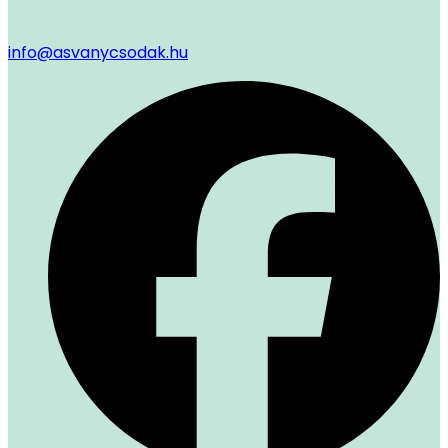
info@asvanycsodak.hu