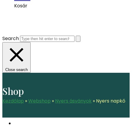
Kosár
Search
Close search
Shop
Kezdőlap
»
Webshop
»
Nyers ásványok
»
Nyers napkő