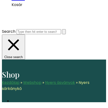
Kosár
Search
Close search
Shop
Kezdőlap
»
Webshop
»
Nyers ásványok
»
Nyers
sárkánykő