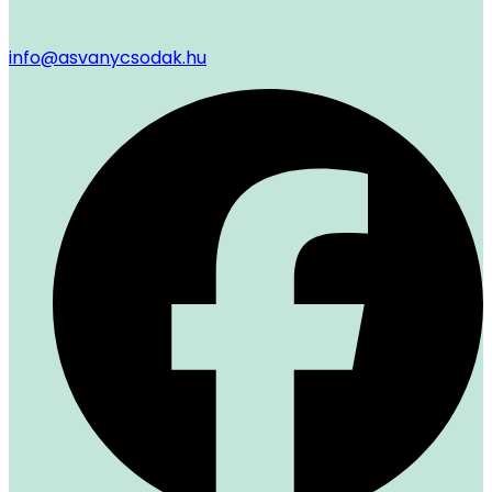
info@asvanycsodak.hu