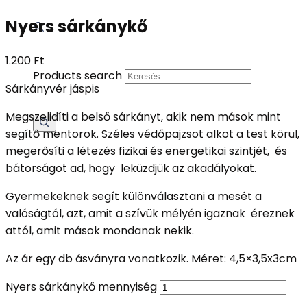
Nyers sárkánykő
1.200
Ft
Products search
Sárkányvér jáspis
Megszelidíti a belső sárkányt, akik nem mások mint
segítő mentorok. Széles védőpajzsot alkot a test körül,
megerősíti a létezés fizikai és energetikai szintjét, és
bátorságot ad, hogy leküzdjük az akadályokat.
Gyermekeknek segít különválasztani a mesét a
valóságtól, azt, amit a szívük mélyén igaznak éreznek
attól, amit mások mondanak nekik.
Az ár egy db ásványra vonatkozik. Méret: 4,5×3,5x3cm
Nyers sárkánykő mennyiség